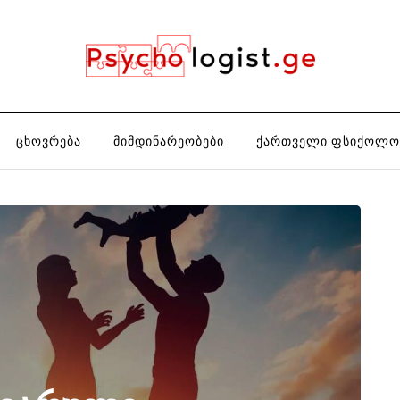
ᲪᲮᲝᲕᲠᲔᲑᲐ
ᲛᲘᲛᲓᲘᲜᲐᲠᲔᲝᲑᲔᲑᲘ
ᲥᲐᲠᲗᲕᲔᲚᲘ ᲤᲡᲘᲥᲝᲚᲝ