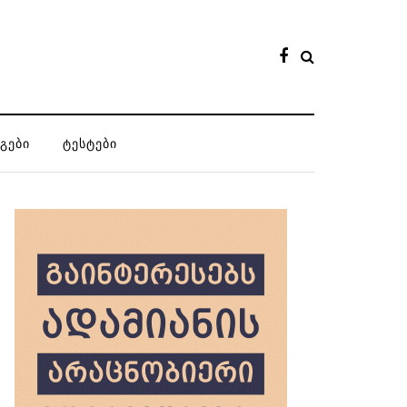
ᲒᲔᲑᲘ
ᲢᲔᲡᲢᲔᲑᲘ