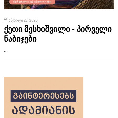
ᲥᲐᲠᲗᲕᲔᲚᲘ ᲤᲡᲘᲥᲝᲚᲝᲒᲔᲑᲘ
აპრილი 27, 2020
ქეთი მესხიშვილი - პირველი
ნაბიჯები
…