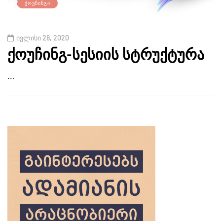
ᲥᲝᲣᲩᲘᲜᲒᲘ
ივლისი 28, 2020
ქოუჩინგ-სესიის სტრუქტურა
…