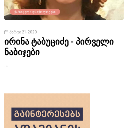
ᲥᲐᲠᲗᲕᲔᲚᲘ ᲤᲡᲘᲥᲝᲚᲝᲒᲔᲑᲘ
მარტი 21, 2020
ირინა ტაბუციძე - პირველი
ნაბიჯები
…