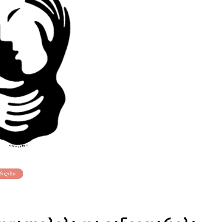
ᲔᲠᲚᲡᲘ