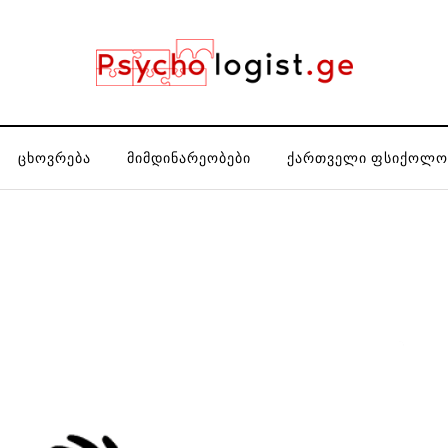
ᲪᲮᲝᲕᲠᲔᲑᲐ
ᲛᲘᲛᲓᲘᲜᲐᲠᲔᲝᲑᲔᲑᲘ
ᲥᲐᲠᲗᲕᲔᲚᲘ ᲤᲡᲘᲥᲝᲚᲝ