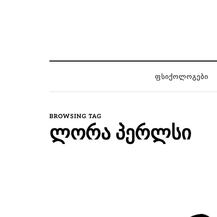
ᲤᲡᲘᲥᲝᲚᲝᲒᲔᲑᲘ
BROWSING TAG
ლორა პერლსი