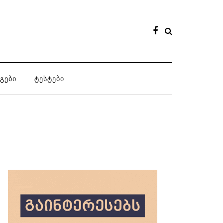
ᲒᲔᲑᲘ
ᲢᲔᲡᲢᲔᲑᲘ