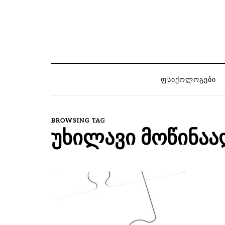
ᲤᲡᲘᲥᲝᲚᲝᲒᲔᲑᲘ
BROWSING TAG
უხილავი მოწინაა