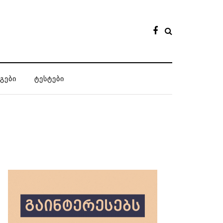
ᲒᲔᲑᲘ
ᲢᲔᲡᲢᲔᲑᲘ