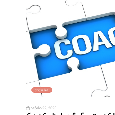
ᲥᲝᲣᲩᲘᲜᲒᲘ
ივნისი 22, 2020